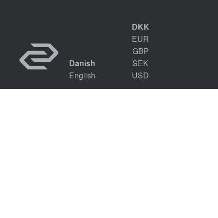
DKK
EUR
GBP
Danish
SEK
English
USD