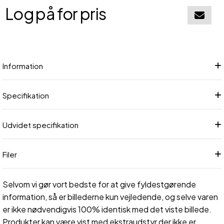
Log på for pris
Føj til in
Information
Specifikation
Udvidet specifikation
Filer
Selvom vi gør vort bedste for at give fyldestgørende
information, så er billederne kun vejledende, og selve varen
er ikke nødvendigvis 100% identisk med det viste billede.
Produkter kan være vist med ekstraudstyr der ikke er