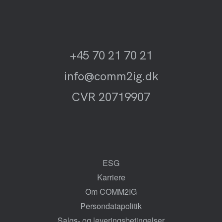
+45 70 21 70 21
info@comm2ig.dk
CVR 20719907
ESG
Karriere
Om COMM2IG
Persondatapolitik
Salgs- og leveringsbetingelser