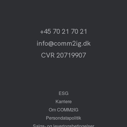
+45 70 21 70 21
info@comm2ig.dk
CVR 20719907
ESG
Karriere
Om COMM2IG
Persondatapolitik
Salgs- og leveringsbetingelser