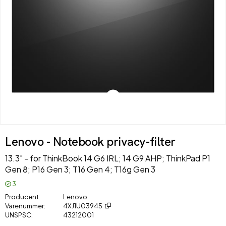
Lenovo - Notebook privacy-filter
13.3" - for ThinkBook 14 G6 IRL; 14 G9 AHP; ThinkPad P1
Gen 8; P16 Gen 3; T16 Gen 4; T16g Gen 3
3
Producent
Lenovo
Varenummer
4XJ1U03945
UNSPSC
43212001