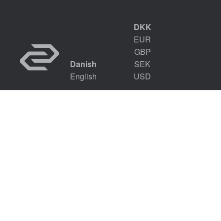
DKK
EUR
GBP
Danish
SEK
English
USD