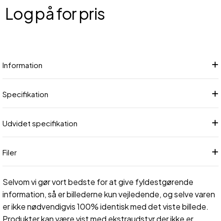
Log på for pris
Føj
Information
Specifikation
Udvidet specifikation
Filer
Selvom vi gør vort bedste for at give fyldestgørende
information, så er billederne kun vejledende, og selve varen
er ikke nødvendigvis 100% identisk med det viste billede.
Produkter kan være vist med ekstraudstyr der ikke er