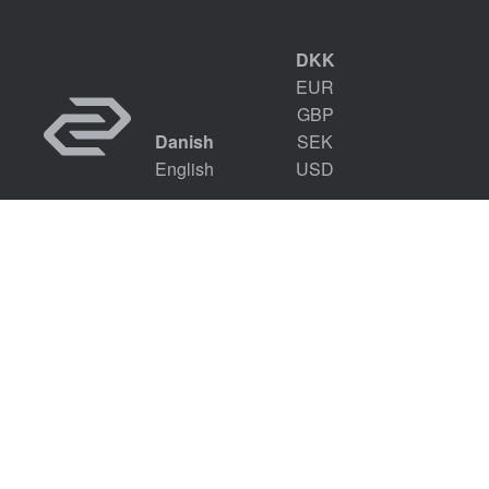
DKK
EUR
GBP
Danish
SEK
English
USD