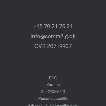
+45 70 21 70 21
info@comm2ig.dk
CVR 20719907
ESG
Karriere
Om COMM2IG
Persondatapolitik
Salgs- og leveringsbetingelser