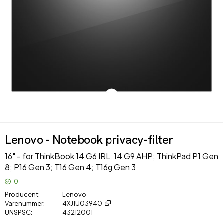
Lenovo - Notebook privacy-filter
16" - for ThinkBook 14 G6 IRL; 14 G9 AHP; ThinkPad P1 Gen
8; P16 Gen 3; T16 Gen 4; T16g Gen 3
10
Producent
Lenovo
Varenummer
4XJ1U03940
UNSPSC
43212001