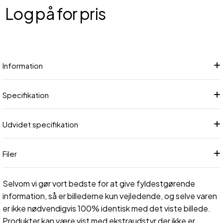
Log på for pris
Føj
Information
Specifikation
Udvidet specifikation
Filer
Selvom vi gør vort bedste for at give fyldestgørende
information, så er billederne kun vejledende, og selve varen
er ikke nødvendigvis 100% identisk med det viste billede.
Produkter kan være vist med ekstraudstyr der ikke er