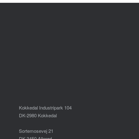
Kokkedal Industripark 104
DK-2980 Kokkedal
Sortemosevej 21
DK-3450 Allerød