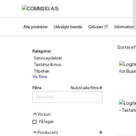
Alle produkter
Udvalgte brands
Cirkulær IT
Information
Sorter e
Sorter ef
Kategorier
Serviceydelser
Tastatur & mus
Tilbehør
Vis flere
Filtre
Nulstil alle filtre
Vis kun
Vis kun
På lager
Producent
Producent