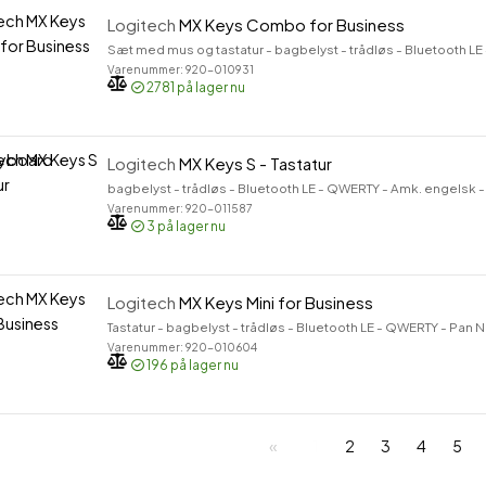
Logitech
MX Keys Combo for Business
Sæt med mus og tastatur - bagbelyst - trådløs - Bluetooth LE 
Varenummer: 920-010931
2781
på lager nu
Logitech
MX Keys S - Tastatur
bagbelyst - trådløs - Bluetooth LE - QWERTY - Amk. engelsk - 
Varenummer: 920-011587
3
på lager nu
Logitech
MX Keys Mini for Business
Tastatur - bagbelyst - trådløs - Bluetooth LE - QWERTY - Pan No
Varenummer: 920-010604
196
på lager nu
1
2
3
4
5