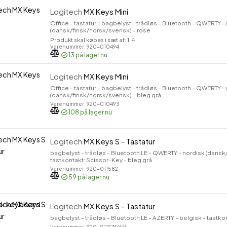
Logitech
MX Keys Mini
Office - tastatur - bagbelyst - trådløs - Bluetooth - QWERTY -
(dansk/finsk/norsk/svensk) - rose
Produkt skal købes i sæt af: 1, 4
Varenummer: 920-010494
13
på lager nu
Logitech
MX Keys Mini
Office - tastatur - bagbelyst - trådløs - Bluetooth - QWERTY -
(dansk/finsk/norsk/svensk) - bleg grå
Varenummer: 920-010493
108
på lager nu
Logitech
MX Keys S - Tastatur
bagbelyst - trådløs - Bluetooth LE - QWERTY - nordisk (dansk
tastkontakt: Scissor-Key - bleg grå
Varenummer: 920-011582
59
på lager nu
Logitech
MX Keys S - Tastatur
bagbelyst - trådløs - Bluetooth LE - AZERTY - belgisk - tastkon