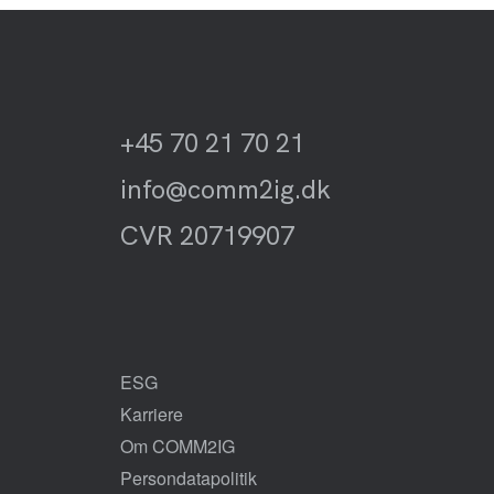
+45 70 21 70 21
info@comm2ig.dk
CVR 20719907
ESG
Karriere
Om COMM2IG
Persondatapolitik