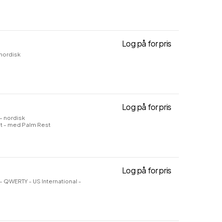
Log på for pris
MX Keys Mini -
 nordisk
Log på for pris
MX Keys S Comb
- nordisk
it - med Palm Rest
Log på for pris
MX Keys Combo 
- QWERTY - US International -