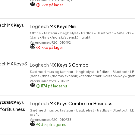
Varenummer: 920-011574/AM
Ikke på lager
Logitech
MX Keys Mini
Office - tastatur - bagbelyst - trådløs - Bluetooth - QWERTY -
(dansk/finsk/norsk/svensk) - grafit
Varenummer: 920-010492
Ikke på lager
Logitech
MX Keys S Combo
Sæt med mus og tastatur - bagbelyst - trådløs - Bluetooth LE 
(dansk/finsk/norsk/svensk) - tastkontakt: Scissor-Key - graf
Varenummer: 920-011612
1174
på lager nu
Logitech
MX Keys Combo for Business
Sæt med mus og tastatur - bagbelyst - trådløs - Bluetooth LE 
grafit
Varenummer: 920-010933
315
på lager nu