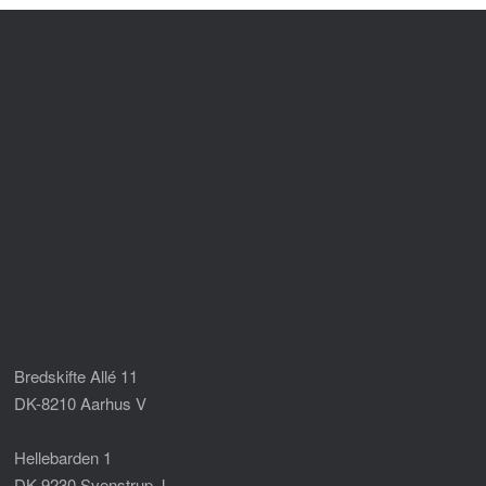
Bredskifte Allé 11
DK-8210 Aarhus V
Hellebarden 1
DK-9230 Svenstrup J.