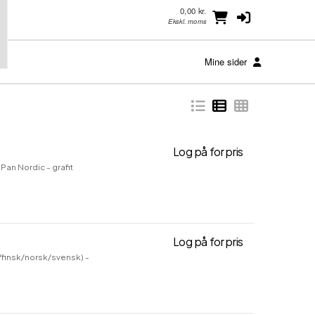
0,00 kr.
Ekskl. moms
Mine sider
Log på for pris
MX Keys for Bu
Pan Nordic - grafit
Log på for pris
MX Keys S - Tas
/finsk/norsk/svensk) -