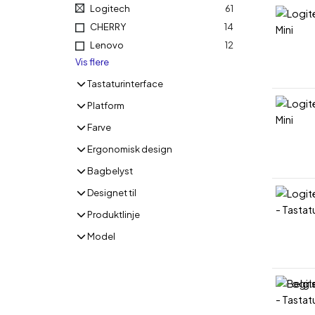
Logitech
61
CHERRY
14
Lenovo
12
Vis flere
Tastaturinterface
Tastaturinterface
Platform
Platform
Farve
Farve
Ergonomisk design
Ergonomisk design
Bagbelyst
Bagbelyst
Designet til
Designet til
Produktlinje
Produktlinje
Model
Model