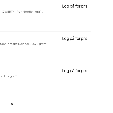
Log på for pris
MX Keys Combo 
- QWERTY - Pan Nordic - grafit
Log på for pris
MX Keys S - Tas
tastkontakt: Scissor-Key - grafit
Log på for pris
MX Keys Mini f
rdic - grafit
…