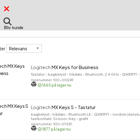
Bliv kunde
fter
ter
Logitech
MX Keys for Business
Tastatur - bagbelyst - trådløs - Bluetooth, 2.4 GHz - QWERTY - 
Varenummer: 920-010249
1665
på lager nu
Logitech
MX Keys S - Tastatur
bagbelyst - trådløs - Bluetooth LE - QWERTY - nordisk (dansk
tastkontakt: Scissor-Key - grafit
Varenummer: 920-011581
1877
på lager nu