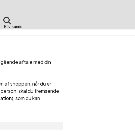
Bliv kunde
udgående aftale med din
en af shoppen, når du er
ktperson, skal du fremsende
ation), som du kan