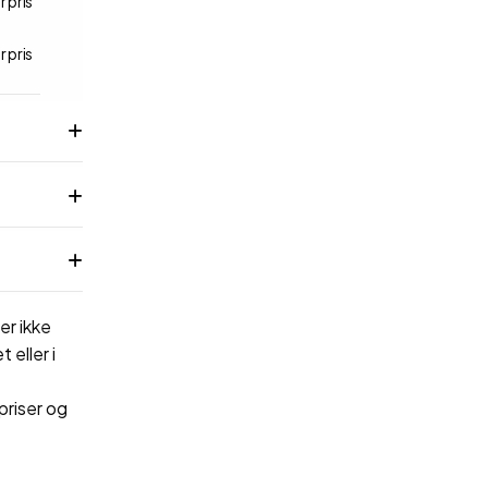
r pris
r pris
er ikke
 eller i
priser og