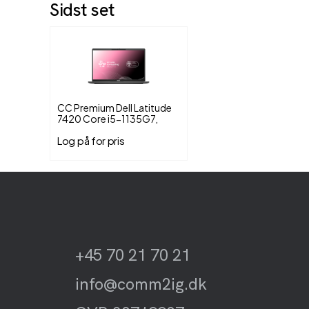
Sidst set
CC Premium Dell Latitude
7420 Core i5-1135G7,
16GB Ram, 256 GB SSD,
Log på for pris
Win 11 Pro
+45 70 21 70 21
info@comm2ig.dk