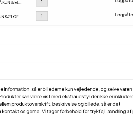
Log på fo
IL CIRKULÆRE VARE
Log på fo
IL CIRKULÆRE VARE
 information, så er billederne kun vejledende, og selve varen 
rodukter kan være vist med ekstraudstyr der ikke er inkluderet
ellem produktoverskrift, beskrivelse og billede, så er det
å kontakt os gerne. Vi tager forbehold for trykfejl, ændring af 