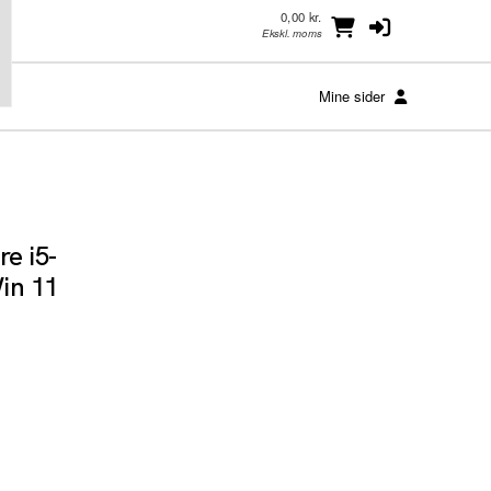
0,00 kr.
Ekskl. moms
Mine sider
e i5-
in 11