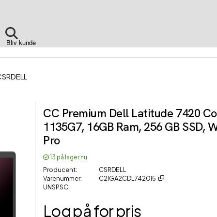
Bliv kunde
CSRDELL
CC Premium Dell Latitude 7420 Cor
1135G7, 16GB Ram, 256 GB SSD, W
Pro
13
på lager nu
Producent
CSRDELL
Varenummer
C2IGA2CDL7420I5
UNSPSC
Log på for pris