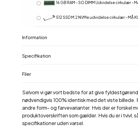
16 GB RAM - SO DIMM Udvidelse cirkulær - MÅ KUN SÆLGES SOM UDVIDELSE T
512 SSD M.2 NVMe udvidelse cirkulær - MÅ KUN SÆLGES SOM UDVIDELSE T
Information
Specifikation
Filer
Selvom vi gør vort bedste for at give fyldestgørende
nødvendigvis 100% identisk med det viste billede. P
andre form- og farvevarianter. Hvis der er forskel m
produktoverskriften som gælder. Hvis du er i tvivl, s
specifikationer uden varsel.