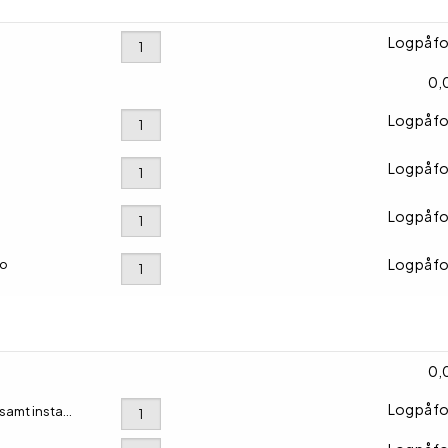
Log på fo
0,0
Log på fo
Log på fo
Log på fo
Log på fo
io
0,0
Log på fo
 i kassen under "Tilføj k