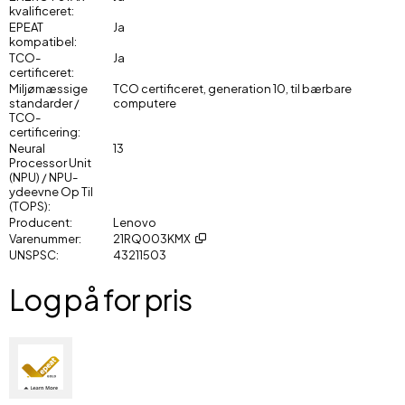
kvalificeret
EPEAT
Ja
kompatibel
TCO-
Ja
certificeret
Miljømæssige
TCO certificeret, generation 10, til bærbare
standarder /
computere
TCO-
certificering
Neural
13
Processor Unit
(NPU) / NPU-
ydeevne Op Til
(TOPS)
Producent
Lenovo
Varenummer
21RQ003KMX
UNSPSC
43211503
Log på for pris
Føj