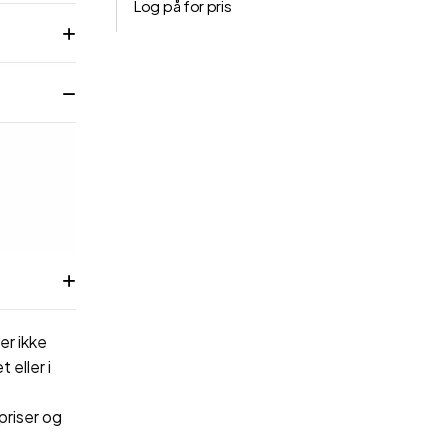
Log på for pris
er ikke
 eller i
priser og