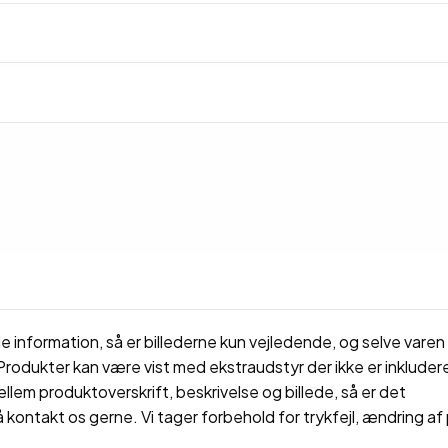
 information, så er billederne kun vejledende, og selve varen 
rodukter kan være vist med ekstraudstyr der ikke er inkluderet
ellem produktoverskrift, beskrivelse og billede, så er det
å kontakt os gerne. Vi tager forbehold for trykfejl, ændring af 