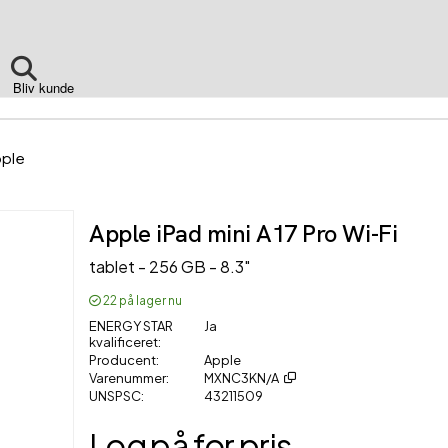
Bliv kunde
ple
Apple iPad mini A17 Pro Wi-Fi
tablet - 256 GB - 8.3"
22
på lager nu
ENERGY STAR
Ja
kvalificeret
Producent
Apple
Varenummer
MXNC3KN/A
UNSPSC
43211509
Log på for pris