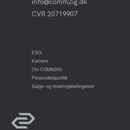
info@comm2ig.dk
CVR 20719907
ESG
Karriere
Om COMM2IG
Persondatapolitik
Salgs- og leveringsbetingelser