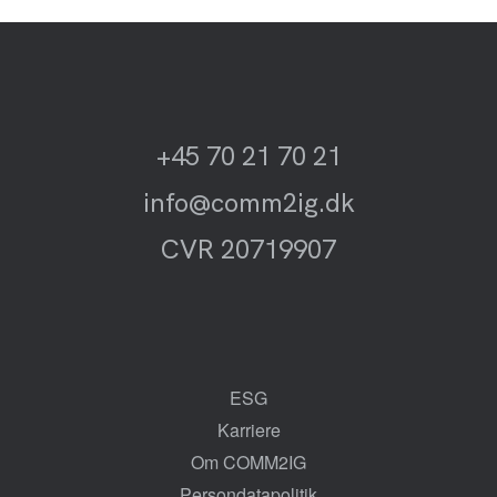
+45 70 21 70 21
info@comm2ig.dk
CVR 20719907
ESG
Karriere
Om COMM2IG
Persondatapolitik