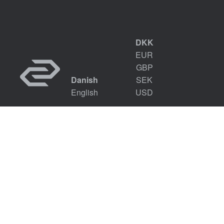
DKK
EUR
GBP
Danish
SEK
English
USD