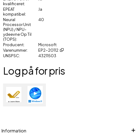
kvalificeret
EPEAT
Ja
kompatibel
Neural
40
Processor Unit
(NPU) / NPU-
ydeevne Op Til
(TOPS)
Producent
Microsoft
Varenummer
EP2-20112
UNSPSC
43211503
Log på for pris
Føj
Information