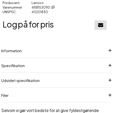
Producent
Lenovo
Varenummer
4XB1S30110
UNSPSC
43201830
Log på for pris
Føj til in
Information
Specifikation
Udvidet specifikation
Filer
Selvom vi gør vort bedste for at give fyldestgørende