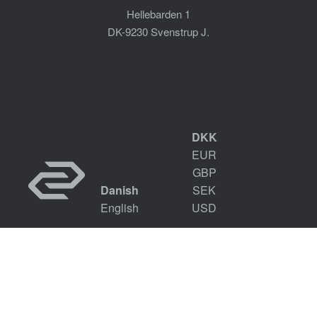
Hellebarden 1
DK-9230 Svenstrup J.
DKK
EUR
GBP
Danish
SEK
English
USD