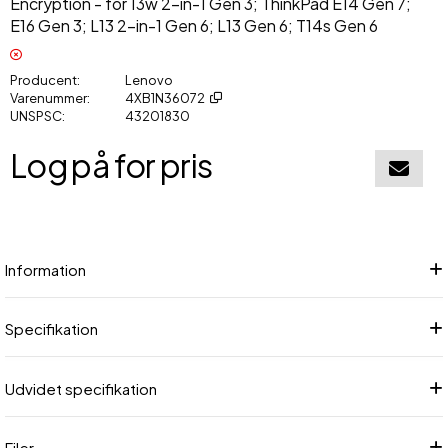
Encryption - for 13w 2-in-1 Gen 3; ThinkPad E14 Gen 7;
E16 Gen 3; L13 2-in-1 Gen 6; L13 Gen 6; T14s Gen 6
Producent
Lenovo
Varenummer
4XB1N36072
UNSPSC
43201830
Log på for pris
Føj til in
Information
Specifikation
Udvidet specifikation
Filer