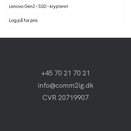
Lenovo Gen2 - SSD - krypteret
Log på for pris
+45 70 21 70 21
info@comm2ig.dk
CVR 20719907