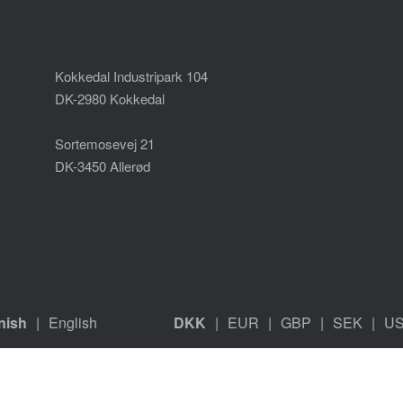
Kokkedal Industripark 104
DK-2980 Kokkedal
Sortemosevej 21
DK-3450 Allerød
nish
English
DKK
EUR
GBP
SEK
U