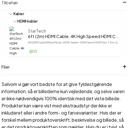
Tilbehør
Kabler
HDMI-kabler
StarTech
6ft (2m) HDMI Cable, 4K High Speed HDMI Cable with Ethernet, UHD 4K 30Hz Video, HDMI 1.4 Cable, Ultra HD HDMI Monitors, Projectors, TVs & Displays, Black HDMI Cord
6ft HDMI Cable (Male/Male) - HDMI-kabel - HDMI han til HDMI han - 1.8 m - dobbelt afskærmet - sort - for P/N: CDP2HDUACP2, DKT30CHSDPD, DKT30CHVSDPD, DKT30CMHSDPD, KITBXDOCKPEU, USB32HD4
13
Log på for pris
6ft (2m
Filer
Selvom vi gør vort bedste for at give fyldestgørende
information, så er billederne kun vejledende, og selve varen
er ikke nødvendigvis 100% identisk med det viste billede.
Produkter kan være vist med ekstraudstyr der ikke er
inkluderet eller i andre form- og farvevarianter. Hvis der er
forskel mellem produktoverskrift, beskrivelse og billede, så
er det produktoverskriften som gælder. Hvis du er i tvivl, så