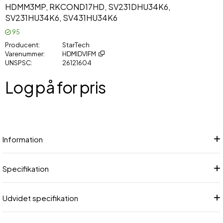
HDMM3MP, RKCOND17HD, SV231DHU34K6,
SV231HU34K6, SV431HU34K6
95
Producent
StarTech
Varenummer
HDMIDVIFM
UNSPSC
26121604
Log på for pris
Føj
Information
Specifikation
Udvidet specifikation