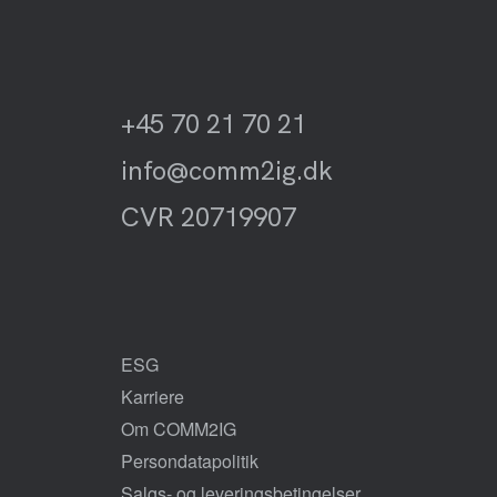
+45 70 21 70 21
info@comm2ig.dk
CVR 20719907
ESG
Karriere
Om COMM2IG
Persondatapolitik
Salgs- og leveringsbetingelser