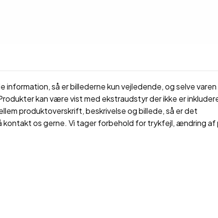
 information, så er billederne kun vejledende, og selve varen 
rodukter kan være vist med ekstraudstyr der ikke er inkluderet
ellem produktoverskrift, beskrivelse og billede, så er det
å kontakt os gerne. Vi tager forbehold for trykfejl, ændring af 