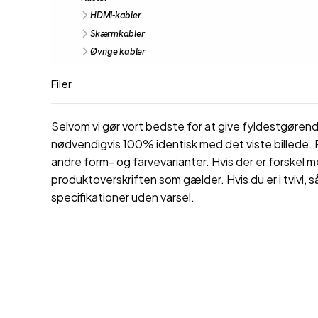
HDMI-kabler
Skærmkabler
Øvrige kabler
Filer
Selvom vi gør vort bedste for at give fyldestgørende
nødvendigvis 100% identisk med det viste billede. P
andre form- og farvevarianter. Hvis der er forskel m
produktoverskriften som gælder. Hvis du er i tvivl, s
specifikationer uden varsel.