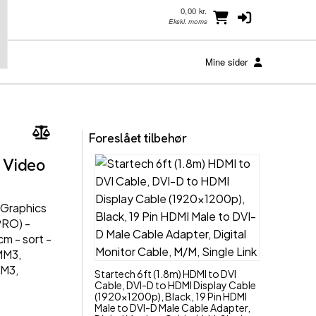
0,00 kr.
Ekskl. moms
Mine sider
Foreslået tilbehør
 Video
 Graphics
PRO) -
m - sort -
MM3,
M3,
Startech 6ft (1.8m) HDMI to DVI
Cable, DVI-D to HDMI Display Cable
(1920x1200p), Black, 19 Pin HDMI
Male to DVI-D Male Cable Adapter,