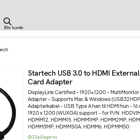
Bliv kunde
Tech
Startech USB 3.0 to HDMI External
Card Adapter
DisplayLink Certified - 1920x1200 - MultiMonitor
Adapter - Supports Mac & Windows (USB32HD
Adapterkabel - USB Type A han til HDMI hun - 16 c
1920 x 1200 (WUXGA) support - for P/N: HDDVI
HDMM12, HDMM15, HDMM1MP, HDMM2MP, HDM
HDMM3MP, HDMM50A, HDMM6, HDPMM50
23
på lager nu