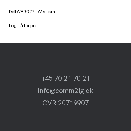
Dell WB3023 - Webcam
Log på for pris
+45 70 21 70 21
info@comm2ig.dk
CVR 20719907