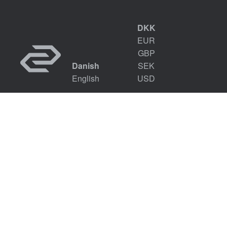
DKK
EUR
GBP
Danish
SEK
English
USD