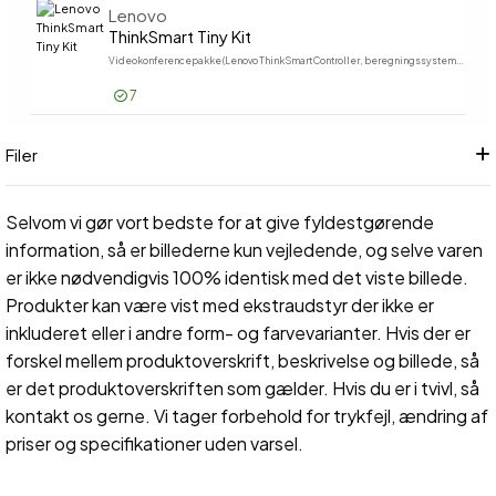
Lenovo
ThinkSmart Tiny Kit
Videokonferencepakke (Lenovo ThinkSmart Controller, beregningssystem) - med 1 Year Lenovo Premier Support - ravnsort
7
Log på for pris
ThinkSm
Filer
Selvom vi gør vort bedste for at give fyldestgørende
information, så er billederne kun vejledende, og selve varen
er ikke nødvendigvis 100% identisk med det viste billede.
Produkter kan være vist med ekstraudstyr der ikke er
inkluderet eller i andre form- og farvevarianter. Hvis der er
forskel mellem produktoverskrift, beskrivelse og billede, så
er det produktoverskriften som gælder. Hvis du er i tvivl, så
kontakt os gerne. Vi tager forbehold for trykfejl, ændring af
priser og specifikationer uden varsel.