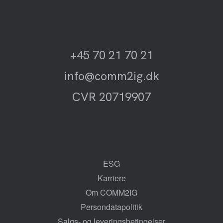
+45 70 21 70 21
info@comm2ig.dk
CVR 20719907
ESG
Karriere
Om COMM2IG
Persondatapolitik
Salgs- og leveringsbetingelser