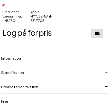
Producent
Apple
Varenummer
MYYL3ZM/A
UNSPSC
53121705
Log på for pris
Føj til in
Information
Specifikation
Udvidet specifikation
Filer