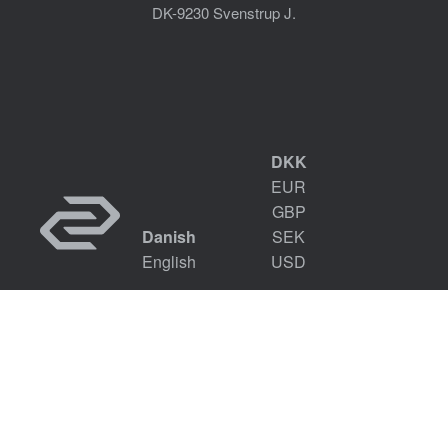
DK-9230 Svenstrup J.
DKK
EUR
GBP
Danish
SEK
English
USD