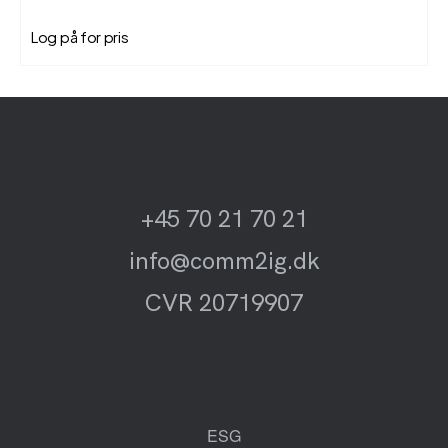
Log på for pris
+45 70 21 70 21
info@comm2ig.dk
CVR 20719907
ESG