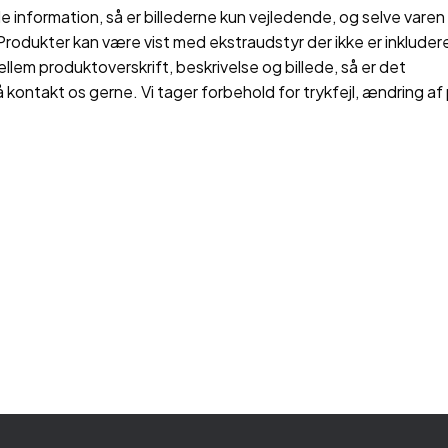
 information, så er billederne kun vejledende, og selve varen 
rodukter kan være vist med ekstraudstyr der ikke er inkluderet
ellem produktoverskrift, beskrivelse og billede, så er det
å kontakt os gerne. Vi tager forbehold for trykfejl, ændring af 