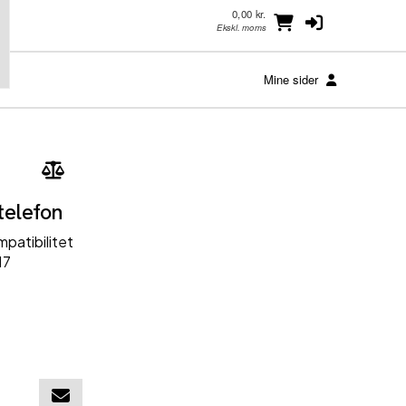
0,00 kr.
Ekskl. moms
Mine sider
telefon
patibilitet
17
Føj til indkøbskurv