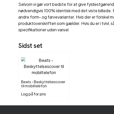
Selvom vi gør vort bedste for at give fyldestgørende
nødvendigvis 100% identisk med det viste billede. P
andre form- og farvevarianter. Hvis der er forskel m
produktoverskriften som gælder. Hvis du er i tvivl, s
specifikationer uden varsel.
Sidst set
Beats - Beskyttelsescover
til mobiltelefon
Log på for pris