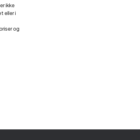
er ikke
 eller i
priser og