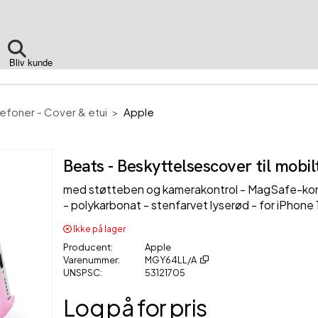
Bliv kunde
efoner - Cover & etui
Apple
Beats - Beskyttelsescover til mobil
med støtteben og kamerakontrol - MagSafe-kom
- polykarbonat - stenfarvet lyserød - for iPhone 
Ikke på lager
Producent
Apple
Varenummer
MGY64LL/A
UNSPSC
53121705
Log på for pris