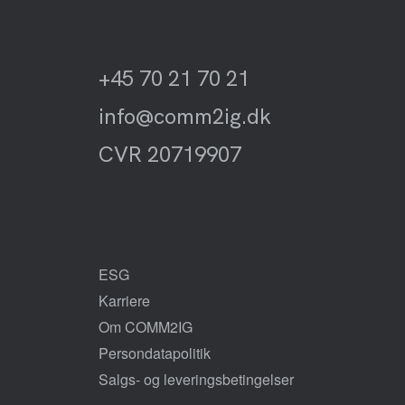
+45 70 21 70 21
info@comm2ig.dk
CVR 20719907
ESG
Karriere
Om COMM2IG
Persondatapolitik
Salgs- og leveringsbetingelser