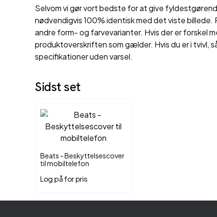
Selvom vi gør vort bedste for at give fyldestgørende
nødvendigvis 100% identisk med det viste billede. P
andre form- og farvevarianter. Hvis der er forskel m
produktoverskriften som gælder. Hvis du er i tvivl, s
specifikationer uden varsel.
Sidst set
Beats - Beskyttelsescover
til mobiltelefon
Log på for pris