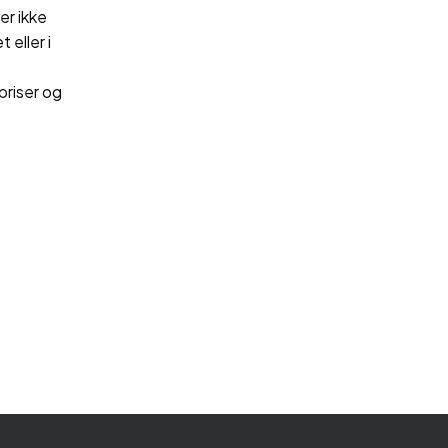
er ikke
 eller i
priser og