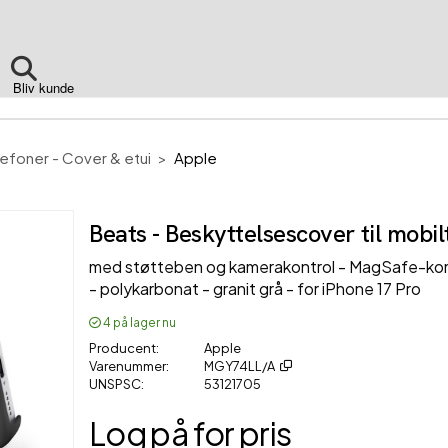
Bliv kunde
efoner - Cover & etui
Apple
Beats - Beskyttelsescover til mobil
med støtteben og kamerakontrol - MagSafe-kom
- polykarbonat - granit grå - for iPhone 17 Pro
4
på lager nu
Producent
Apple
Varenummer
MGY74LL/A
UNSPSC
53121705
Log på for pris