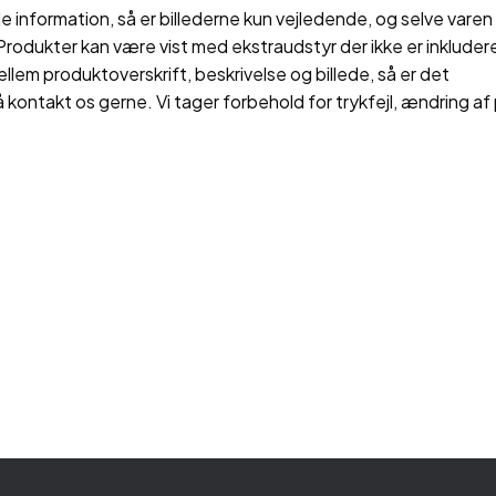
 information, så er billederne kun vejledende, og selve varen 
rodukter kan være vist med ekstraudstyr der ikke er inkluderet
ellem produktoverskrift, beskrivelse og billede, så er det
å kontakt os gerne. Vi tager forbehold for trykfejl, ændring af 