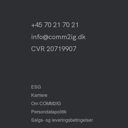
+45 70 21 70 21
info@comm2ig.dk
CVR 20719907
ESG
Karriere
Om COMM2IG
Persondatapolitik
Salgs- og leveringsbetingelser