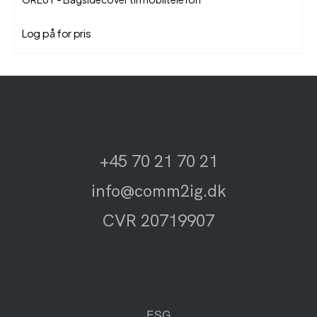
Log på for pris
+45 70 21 70 21
info@comm2ig.dk
CVR 20719907
ESG