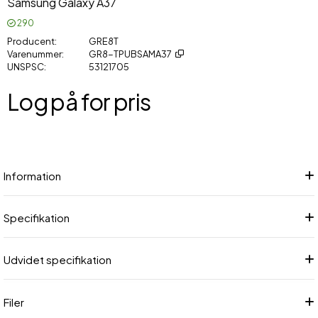
Samsung Galaxy A37
290
Producent
GRE8T
Varenummer
GR8-TPUBSAMA37
UNSPSC
53121705
Log på for pris
Føj
Information
Specifikation
Udvidet specifikation
Filer