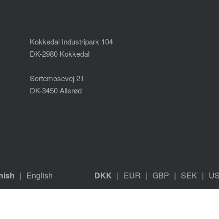
Kokkedal Industripark 104
DK-2980 Kokkedal
Sortemosevej 21
DK-3450 Allerød
nish
English
DKK
EUR
GBP
SEK
U