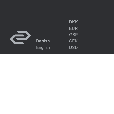
DKK
EUR
GBP
Danish
SEK
English
USD