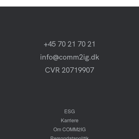
+45 70 21 70 21
info@comm2ig.dk
CVR 20719907
ESG
Karriere
Om COMM2IG
Persondatapolitik