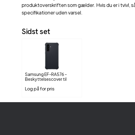
produktoverskriften som gælder. Hvis du er i tvivl, s
specifikationer uden varsel.
Sidst set
Samsung EF-RA576 -
Beskyttelsescover til
mobiltelefon
Log på for pris