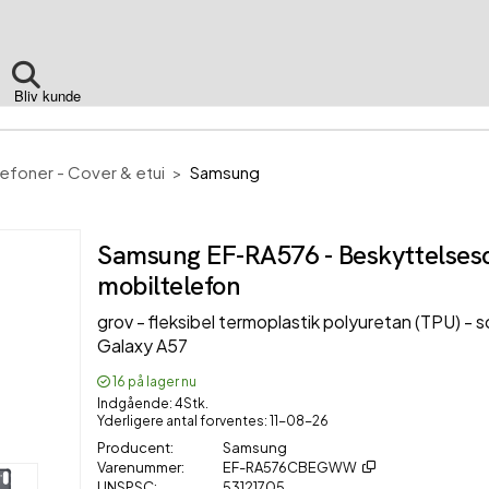
Bliv kunde
efoner - Cover & etui
Samsung
Samsung EF-RA576 - Beskyttelsesc
mobiltelefon
grov - fleksibel termoplastik polyuretan (TPU) - so
Galaxy A57
16
på lager nu
Indgående
4Stk.
Yderligere antal forventes
11-08-26
Producent
Samsung
Varenummer
EF-RA576CBEGWW
UNSPSC
53121705