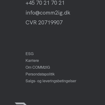
+45 70 21 70 21
info@comm2ig.dk
CVR 20719907
ESG
Karriere
Om COMM2IG
Persondatapolitik
Salgs- og leveringsbetingelser