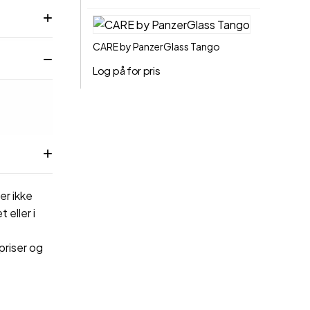
CARE by PanzerGlass Tango
Log på for pris
er ikke
 eller i
priser og