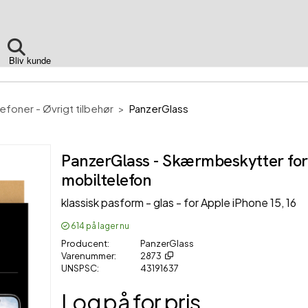
Bliv kunde
efoner - Øvrigt tilbehør
PanzerGlass
PanzerGlass - Skærmbeskytter for
mobiltelefon
klassisk pasform - glas - for Apple iPhone 15, 16
614
på lager nu
Producent
PanzerGlass
Varenummer
2873
UNSPSC
43191637
Log på for pris