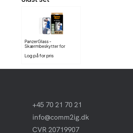
PanzerGlass -
Skærmbeskytter for
mobiltelefon
Log på for pris
+45 70 21 70 21
info@comm2ig.dk
CVR 20719907