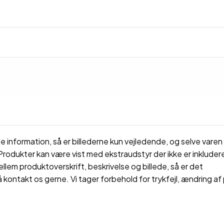
 information, så er billederne kun vejledende, og selve varen 
rodukter kan være vist med ekstraudstyr der ikke er inkluderet
ellem produktoverskrift, beskrivelse og billede, så er det
å kontakt os gerne. Vi tager forbehold for trykfejl, ændring af 