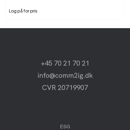
Log på for pris
+45 70 21 70 21
info@comm2ig.dk
CVR 20719907
ESG