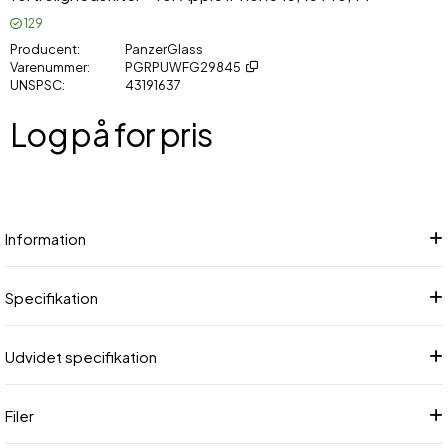
129
Producent
PanzerGlass
Varenummer
PGRPUWFG29845
UNSPSC
43191637
Log på for pris
Føj
Information
Specifikation
Udvidet specifikation
Filer