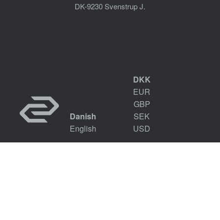
DK-9230 Svenstrup J.
DKK
EUR
GBP
Danish
SEK
English
USD