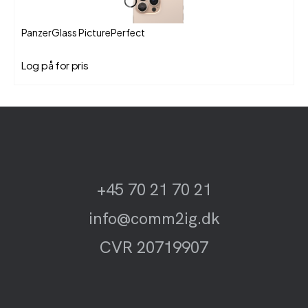
PanzerGlass PicturePerfect
Log på for pris
+45 70 21 70 21
info@comm2ig.dk
CVR 20719907