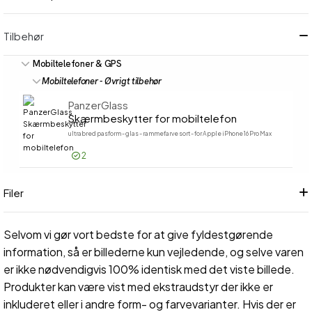
Tilbehør
Mobiltelefoner & GPS
Mobiltelefoner - Øvrigt tilbehør
PanzerGlass
Skærmbeskytter for mobiltelefon
ultrabred pasform - glas - rammefarve sort - for Apple iPhone 16 Pro Max
2
Log på for pris
Skærmbe
Filer
Selvom vi gør vort bedste for at give fyldestgørende
information, så er billederne kun vejledende, og selve varen
er ikke nødvendigvis 100% identisk med det viste billede.
Produkter kan være vist med ekstraudstyr der ikke er
inkluderet eller i andre form- og farvevarianter. Hvis der er