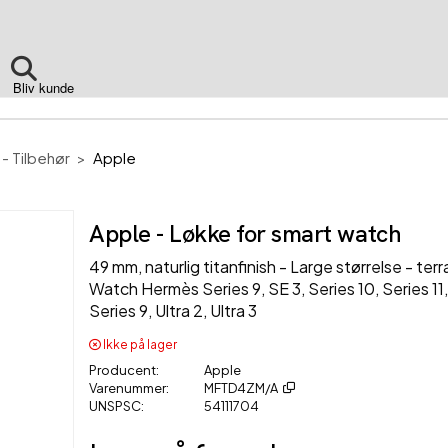
Bliv kunde
 - Tilbehør
Apple
Apple - Løkke for smart watch
49 mm, naturlig titanfinish - Large størrelse - terr
Watch Hermès Series 9, SE 3, Series 10, Series 11,
Series 9, Ultra 2, Ultra 3
Ikke på lager
Producent
Apple
Varenummer
MFTD4ZM/A
UNSPSC
54111704