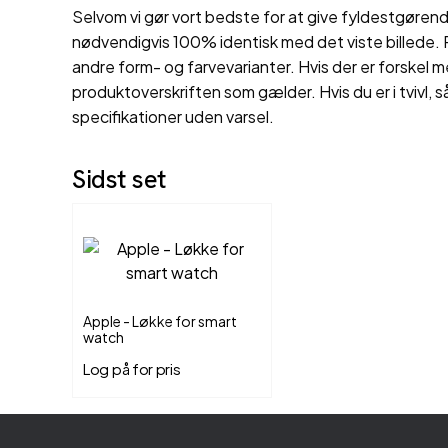
Selvom vi gør vort bedste for at give fyldestgørende
nødvendigvis 100% identisk med det viste billede. P
andre form- og farvevarianter. Hvis der er forskel m
produktoverskriften som gælder. Hvis du er i tvivl, s
specifikationer uden varsel.
Sidst set
Apple - Løkke for smart
watch
Log på for pris