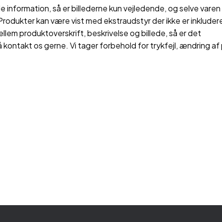
 information, så er billederne kun vejledende, og selve varen 
rodukter kan være vist med ekstraudstyr der ikke er inkluderet
ellem produktoverskrift, beskrivelse og billede, så er det
å kontakt os gerne. Vi tager forbehold for trykfejl, ændring af 