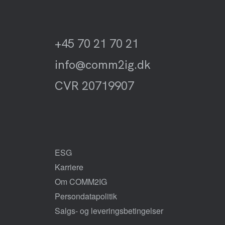
+45 70 21 70 21
info@comm2ig.dk
CVR 20719907
ESG
Karriere
Om COMM2IG
Persondatapolitik
Salgs- og leveringsbetingelser