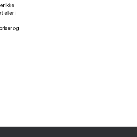
er ikke
 eller i
priser og