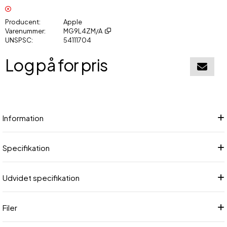
Producent
Apple
Varenummer
MG9L4ZM/A
UNSPSC
54111704
Log på for pris
Føj til in
Information
Specifikation
Udvidet specifikation
Filer