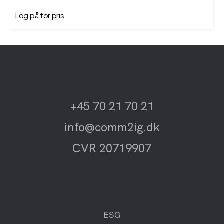
Log på for pris
+45 70 21 70 21
info@comm2ig.dk
CVR 20719907
ESG