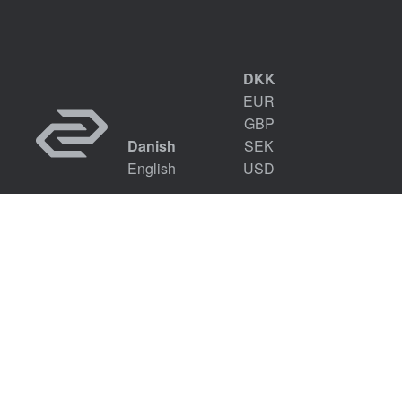
DKK
EUR
GBP
Danish
SEK
English
USD