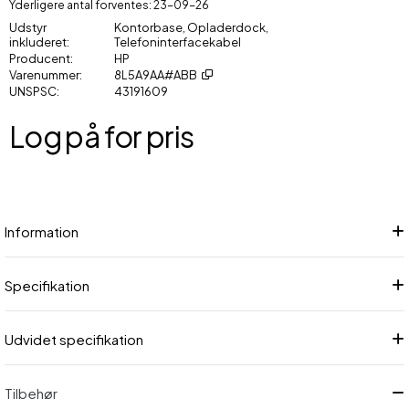
Yderligere antal forventes
23-09-26
Udstyr
Kontorbase, Opladerdock,
inkluderet
Telefoninterfacekabel
Producent
HP
Varenummer
8L5A9AA#ABB
UNSPSC
43191609
Log på for pris
Føj
Information
Specifikation
Udvidet specifikation
Tilbehør