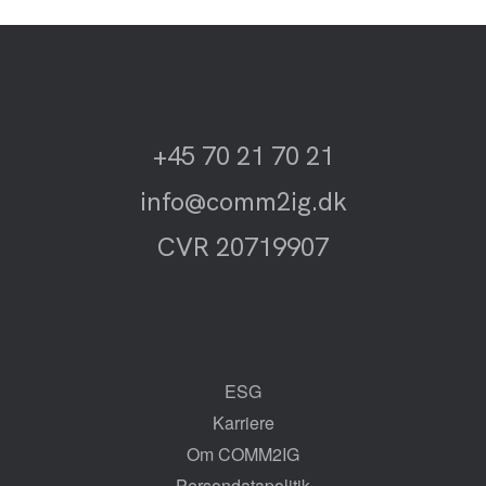
+45 70 21 70 21
info@comm2ig.dk
CVR 20719907
ESG
Karriere
Om COMM2IG
Persondatapolitik