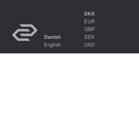
DKK
EUR
GBP
Danish
SEK
English
USD