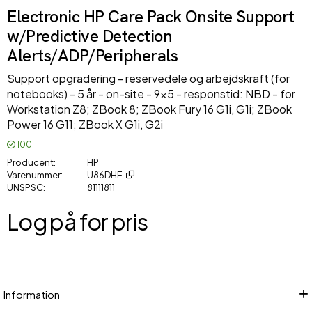
Electronic HP Care Pack Onsite Support
w/Predictive Detection
Alerts/ADP/Peripherals
Support opgradering - reservedele og arbejdskraft (for
notebooks) - 5 år - on-site - 9x5 - responstid: NBD - for
Workstation Z8; ZBook 8; ZBook Fury 16 G1i, G1i; ZBook
Power 16 G11; ZBook X G1i, G2i
100
Producent
HP
Varenummer
U86DHE
UNSPSC
81111811
Log på for pris
Føj
Information