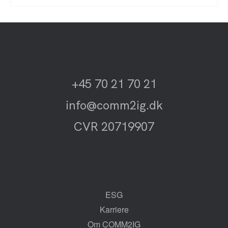
+45 70 21 70 21
info@comm2ig.dk
CVR 20719907
ESG
Karriere
Om COMM2IG