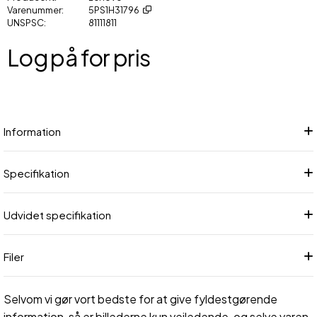
Varenummer
5PS1H31796
UNSPSC
81111811
Log på for pris
Føj
Information
Specifikation
Udvidet specifikation
Filer
Selvom vi gør vort bedste for at give fyldestgørende
information, så er billederne kun vejledende, og selve varen