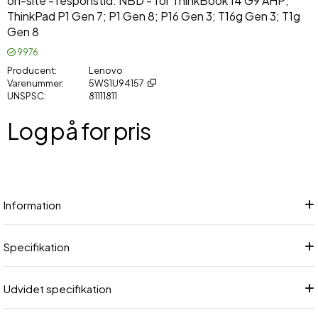
on-site - responstid: NBD - for ThinkBook 14 G9 AHP;
ThinkPad P1 Gen 7; P1 Gen 8; P16 Gen 3; T16g Gen 3; T1g
Gen 8
9976
Producent
Lenovo
Varenummer
5WS1U94157
UNSPSC
81111811
Log på for pris
Føj
Information
Specifikation
Udvidet specifikation