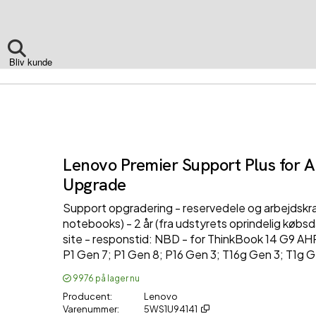
Bliv kunde
Lenovo Premier Support Plus for 
Upgrade
Support opgradering - reservedele og arbejdskra
notebooks) - 2 år (fra udstyrets oprindelig købsd
site - responstid: NBD - for ThinkBook 14 G9 AH
P1 Gen 7; P1 Gen 8; P16 Gen 3; T16g Gen 3; T1g 
9976
på lager nu
Producent
Lenovo
Varenummer
5WS1U94141