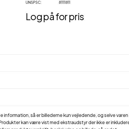
UNSPSC
81111811
Log på for pris
 information, så er billederne kun vejledende, og selve varen 
rodukter kan være vist med ekstraudstyr der ikke er inkluderet