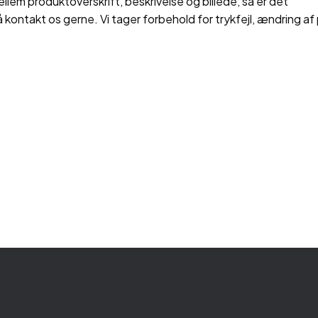
ellem produktoverskrift, beskrivelse og billede, så er det
å kontakt os gerne. Vi tager forbehold for trykfejl, ændring af 