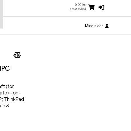
0,00 kr.
Ekskl. moms
Mine sider
AIPC
ft (for
ato) - on-
P; ThinkPad
Gen 8