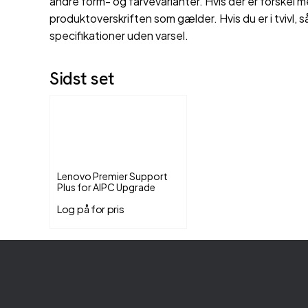
andre form- og farvevarianter. Hvis der er forskel m
produktoverskriften som gælder. Hvis du er i tvivl, s
specifikationer uden varsel.
Sidst set
Lenovo Premier Support
Plus for AIPC Upgrade
Log på for pris