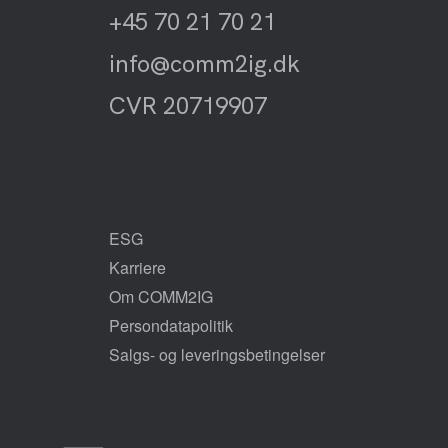
+45 70 21 70 21
info@comm2ig.dk
CVR 20719907
ESG
Karriere
Om COMM2IG
Persondatapolitik
Salgs- og leveringsbetingelser