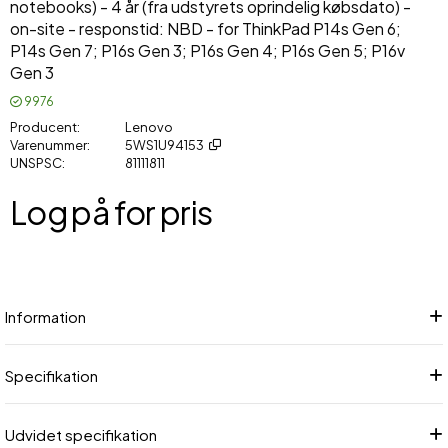
notebooks) - 4 år (fra udstyrets oprindelig købsdato) -
on-site - responstid: NBD - for ThinkPad P14s Gen 6;
P14s Gen 7; P16s Gen 3; P16s Gen 4; P16s Gen 5; P16v
Gen 3
9976
Producent
Lenovo
Varenummer
5WS1U94153
UNSPSC
81111811
Log på for pris
Føj
Information
Specifikation
Udvidet specifikation