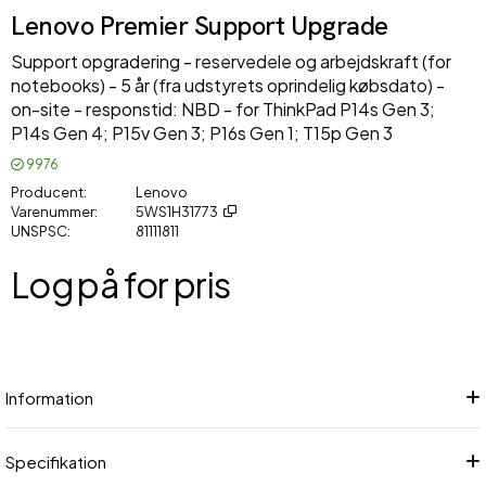
Lenovo Premier Support Upgrade
Support opgradering - reservedele og arbejdskraft (for
notebooks) - 5 år (fra udstyrets oprindelig købsdato) -
on-site - responstid: NBD - for ThinkPad P14s Gen 3;
P14s Gen 4; P15v Gen 3; P16s Gen 1; T15p Gen 3
9976
Producent
Lenovo
Varenummer
5WS1H31773
UNSPSC
81111811
Log på for pris
Føj
Information
Specifikation