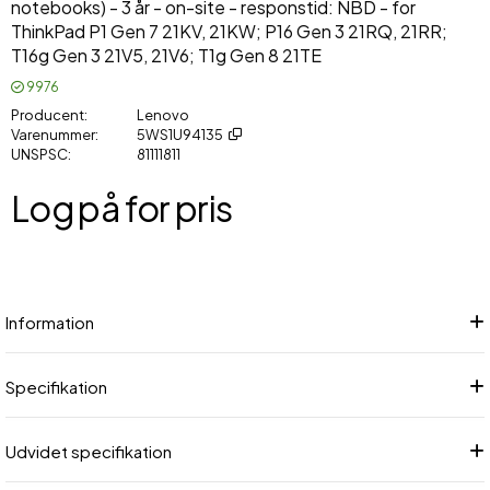
notebooks) - 3 år - on-site - responstid: NBD - for
ThinkPad P1 Gen 7 21KV, 21KW; P16 Gen 3 21RQ, 21RR;
T16g Gen 3 21V5, 21V6; T1g Gen 8 21TE
9976
Producent
Lenovo
Varenummer
5WS1U94135
UNSPSC
81111811
Log på for pris
Føj
Information
Specifikation
Udvidet specifikation