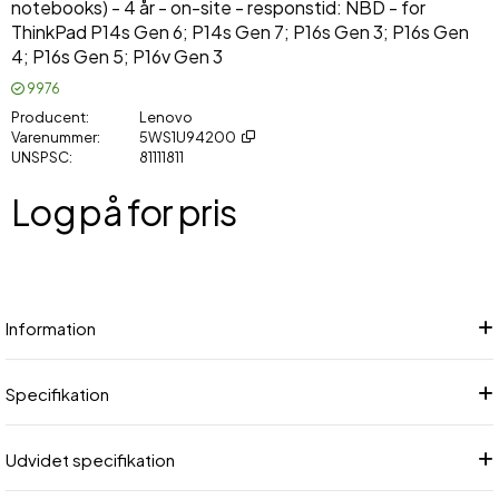
notebooks) - 4 år - on-site - responstid: NBD - for
ThinkPad P14s Gen 6; P14s Gen 7; P16s Gen 3; P16s Gen
4; P16s Gen 5; P16v Gen 3
9976
Producent
Lenovo
Varenummer
5WS1U94200
UNSPSC
81111811
Log på for pris
Føj
Information
Specifikation
Udvidet specifikation