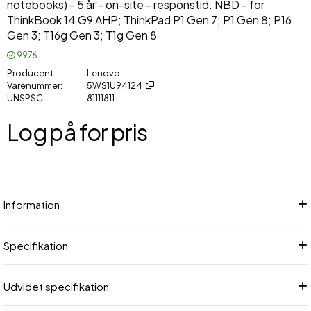
notebooks) - 5 år - on-site - responstid: NBD - for
ThinkBook 14 G9 AHP; ThinkPad P1 Gen 7; P1 Gen 8; P16
Gen 3; T16g Gen 3; T1g Gen 8
9976
Producent
Lenovo
Varenummer
5WS1U94124
UNSPSC
81111811
Log på for pris
Føj
Information
Specifikation
Udvidet specifikation