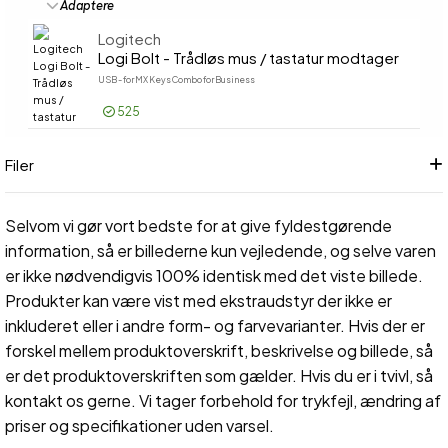
Adaptere
Logitech
Logi Bolt - Trådløs mus / tastatur modtager
USB - for MX Keys Combo for Business
525
Log på for pris
Logi Bo
Filer
Selvom vi gør vort bedste for at give fyldestgørende
information, så er billederne kun vejledende, og selve varen
er ikke nødvendigvis 100% identisk med det viste billede.
Produkter kan være vist med ekstraudstyr der ikke er
inkluderet eller i andre form- og farvevarianter. Hvis der er
forskel mellem produktoverskrift, beskrivelse og billede, så
er det produktoverskriften som gælder. Hvis du er i tvivl, så
kontakt os gerne. Vi tager forbehold for trykfejl, ændring af
priser og specifikationer uden varsel.