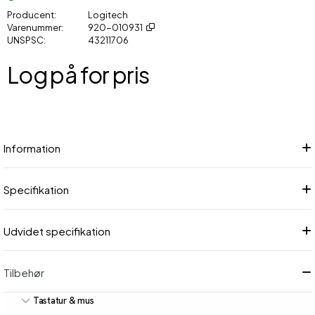
Producent
Logitech
Varenummer
920-010931
UNSPSC
43211706
Log på for pris
Føj
Information
Specifikation
Udvidet specifikation
Tilbehør
Tastatur & mus