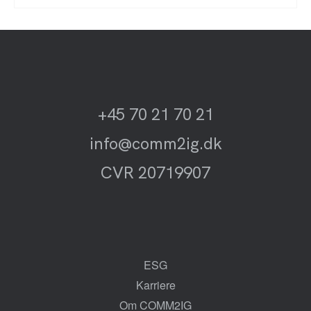
+45 70 21 70 21
info@comm2ig.dk
CVR 20719907
ESG
Karriere
Om COMM2IG