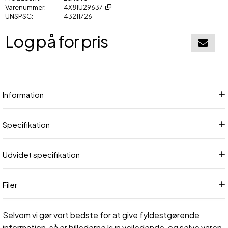
Varenummer
4X81U29637
UNSPSC
43211726
Log på for pris
Føj til in
Information
Specifikation
Udvidet specifikation
Filer
Selvom vi gør vort bedste for at give fyldestgørende
information, så er billederne kun vejledende, og selve varen