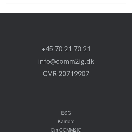
+45 70 21 70 21
info@comm2ig.dk
CVR 20719907
ESG
Karriere
Om COMM2IG