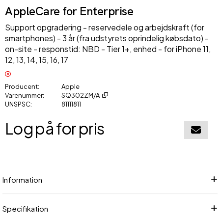
AppleCare for Enterprise
Support opgradering - reservedele og arbejdskraft (for
smartphones) - 3 år (fra udstyrets oprindelig købsdato) -
on-site - responstid: NBD - Tier 1+, enhed - for iPhone 11,
12, 13, 14, 15, 16, 17
Producent
Apple
Varenummer
SQ302ZM/A
UNSPSC
81111811
Log på for pris
Føj til in
Information
Specifikation