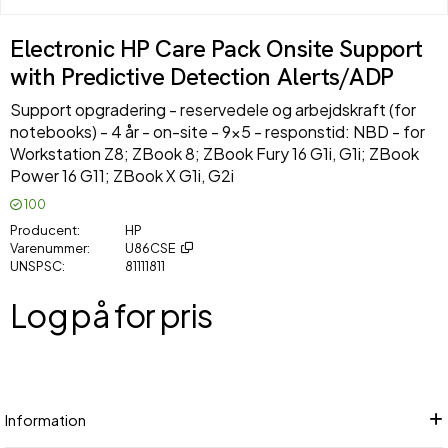
Electronic HP Care Pack Onsite Support
with Predictive Detection Alerts/ADP
Support opgradering - reservedele og arbejdskraft (for
notebooks) - 4 år - on-site - 9x5 - responstid: NBD - for
Workstation Z8; ZBook 8; ZBook Fury 16 G1i, G1i; ZBook
Power 16 G11; ZBook X G1i, G2i
100
Producent
HP
Varenummer
U86CSE
UNSPSC
81111811
Log på for pris
Føj
Information