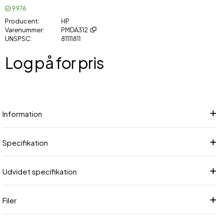
9976
Producent
HP
Varenummer
PMDA312
UNSPSC
81111811
Log på for pris
Føj
Information
Specifikation
Udvidet specifikation
Filer