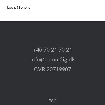
Log på for pris
+45 70 21 70 21
info@comm2ig.dk
CVR 20719907
ESG