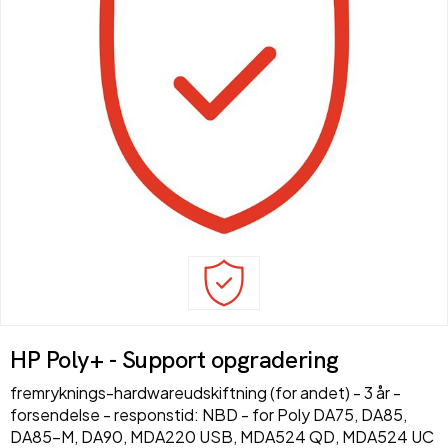
HP Poly+ - Support opgradering
fremryknings-hardwareudskiftning (for andet) - 3 år -
forsendelse - responstid: NBD - for Poly DA75, DA85,
DA85-M, DA90, MDA220 USB, MDA524 QD, MDA524 UC