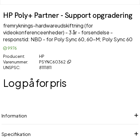
HP Poly+ Partner - Support opgradering
fremryknings-hardwareudskiftning (for
videokonferenceenheder) - 3 år - forsendelse -
responstid: NBD - for Poly Sync 60, 60-M; Poly Sync 60
9976
Producent
HP
Varenummer
PSYNC60362
UNSPSC
81111811
Log på for pris
Føj
Information
Specifikation