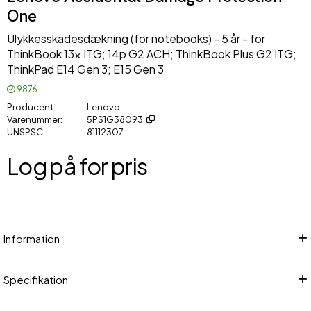
One
Ulykkesskadesdækning (for notebooks) - 5 år - for
ThinkBook 13x ITG; 14p G2 ACH; ThinkBook Plus G2 ITG;
ThinkPad E14 Gen 3; E15 Gen 3
9876
Producent
Lenovo
Varenummer
5PS1G38093
UNSPSC
81112307
Log på for pris
Føj
Information
Specifikation