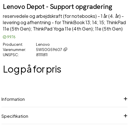
Lenovo Depot - Support opgradering
reservedele og arbejdskraft (for notebooks) - 1 år (4. år) -
levering og afhentning - for ThinkBook 13; 14; 15; ThinkPad
11e (5th Gen); ThinkPad Yoga 11e (4th Gen); 11e (5th Gen)
9976
Producent
Lenovo
Varenummer
5WS0G59607
UNSPSC
81111811
Log på for pris
Føj
Information
Specifikation