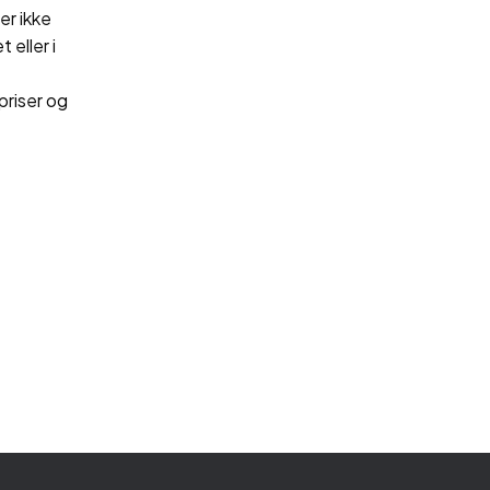
er ikke
 eller i
priser og