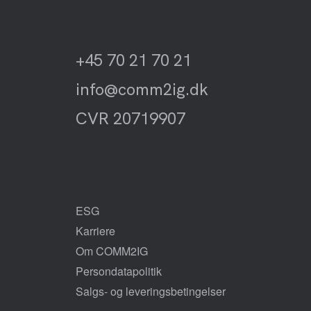
+45 70 21 70 21
info@comm2ig.dk
CVR 20719907
ESG
Karriere
Om COMM2IG
Persondatapolitik
Salgs- og leveringsbetingelser