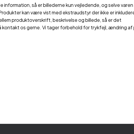
 information, så er billederne kun vejledende, og selve varen 
rodukter kan være vist med ekstraudstyr der ikke er inkluderet
ellem produktoverskrift, beskrivelse og billede, så er det
å kontakt os gerne. Vi tager forbehold for trykfejl, ændring af 