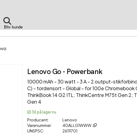
Bliv kunde
ovo
Lenovo Go - Powerbank
10000 mAh - 30 watt - 3 A - 2 output-stikforbin
C) - tordensort - Global - for 100e Chromebook 
ThinkBook 14 G2 ITL; ThinkCentre M75t Gen 2; 
Gen 4
36
på lager nu
Producent
Lenovo
Varenummer
40ALLG1WWW
UNSPSC
26111701