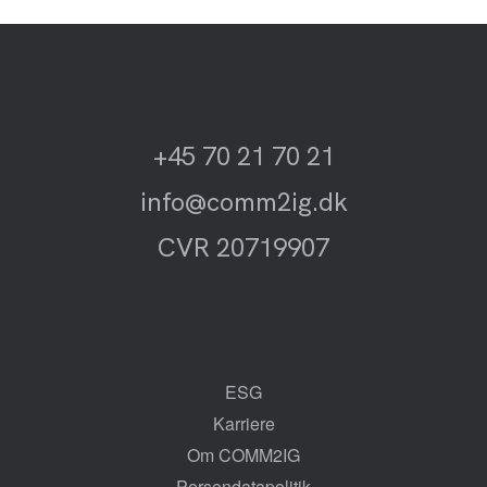
+45 70 21 70 21
info@comm2ig.dk
CVR 20719907
ESG
Karriere
Om COMM2IG
Persondatapolitik