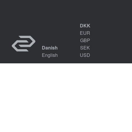
DKK
EUR
GBP
Danish
SEK
English
USD