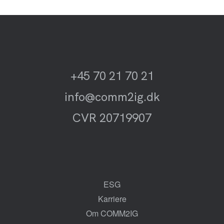
+45 70 21 70 21
info@comm2ig.dk
CVR 20719907
ESG
Karriere
Om COMM2IG