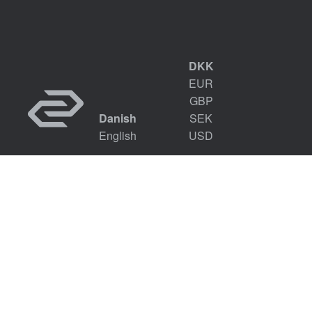
DKK
EUR
GBP
Danish
SEK
English
USD